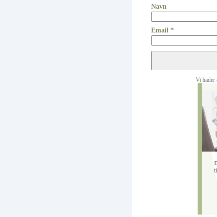
Navn
Email *
Vi hader