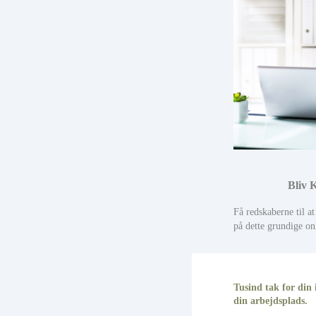
Bliv 
Få redskaberne til 
på dette grundige on
Tusind tak for din i
din arbejdsplads.