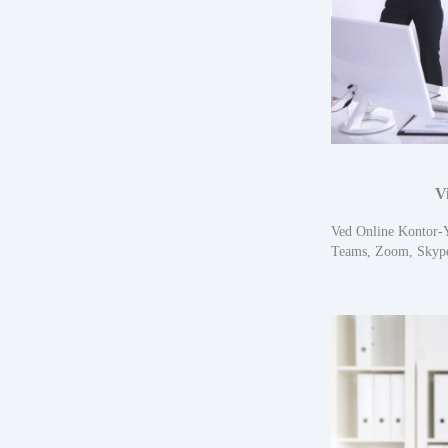
V
Ved Online Kontor-Y
Teams, Zoom, Skype