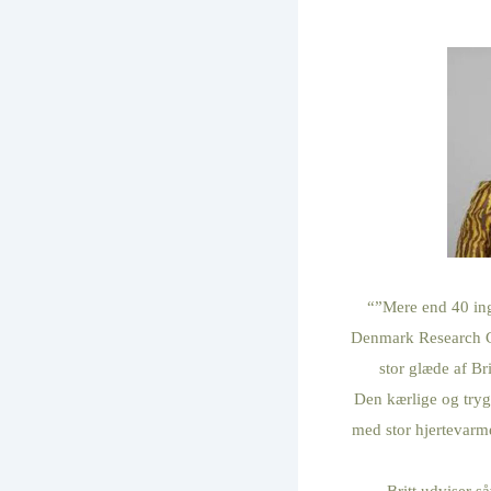
“”Mere end 40 ing
Denmark Research Ce
stor glæde af Br
Den kærlige og tryg
med stor hjertevarm
Britt udviser s