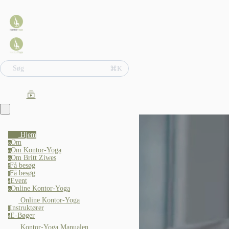
Søg
⌘K
Hjem
Om
o
Om Kontor-Yoga
o
Om Britt Ziwes
o
Få besøg
f
Få besøg
f
Event
e
Online Kontor-Yoga
o
Online Kontor-Yoga
Instruktører
i
E-Bøger
e
Kontor-Yoga Manualen