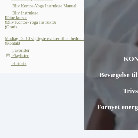
Bliv Kontor-Yoga Instruktør Manual
Bliv Instruktør
Dine kurser
d
Bliv Kontor-Yoga Instruktør
b
Gratis
g
Modtag De 10 vigtigste øvelser til en bedre arbejdsdag
Kontakt
k
Favoritter
Playlister
KON
Historik
Bevægelse til
Triv
Fornyet energ