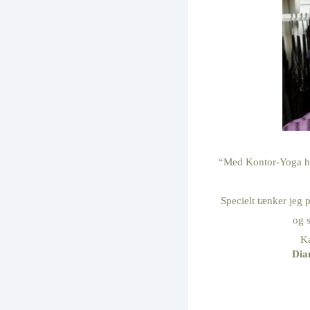
“Med Kontor-Yoga har 
Specielt tænker jeg 
og s
Ka
Dia