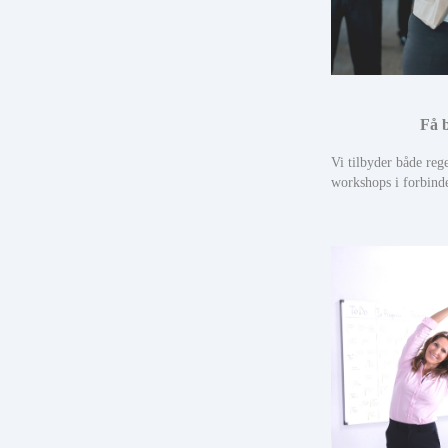
Få 
Vi tilbyder både reg
workshops i forbind