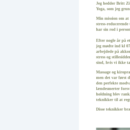
Jeg hedder Britt Z
Yoga, som jeg grun
Min mission om at 
stress-reducerende
har sin rod i person
Efter nogle år på 
jeg mødte ind kl 0
arbejdede på akkor
stress og stillesid
sind, hvis vi ikke t
Massage og kiropra
men det var først 
den perfekte modvæ
lændesmerter forsv
holdning blev rank,
teknikker til at re
Disse teknikker bræ